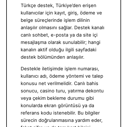
Türkçe destek, Türkiye’den erişen
kullanıcılar için kayıt, giriş, ödeme ve
belge süreçlerinde işlem dilinin
anlaşılır olmasını sağlar. Destek kanalı
canlı sohbet, e-posta ya da site içi
mesajlaşma olarak sunulabilir; hangi
kanalın aktif olduğu ilgili sayfadaki
destek bölümünden anlaşılır.
Destekle iletişimde işlem numarası,
kullanıcı adı, ödeme yöntemi ve talep
konusu net verilmelidir. Canlı bahis
sonucu, casino turu, yatırma dekontu
veya çekim bekleme durumu gibi
konularda ekran görüntüsü ya da
referans kodu istenebilir. Bu bilgiler
sürecin doğrulanmasına yardım eder,