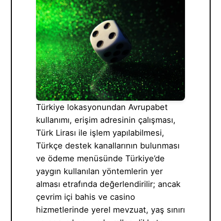
Türkiye lokasyonundan Avrupabet
kullanımı, erişim adresinin çalışması,
Türk Lirası ile işlem yapılabilmesi,
Türkçe destek kanallarının bulunması
ve ödeme menüsünde Türkiye’de
yaygın kullanılan yöntemlerin yer
alması etrafında değerlendirilir; ancak
çevrim içi bahis ve casino
hizmetlerinde yerel mevzuat, yaş sınırı