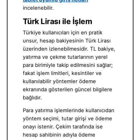
incelenebilir.
Türk Lirası ile İşlem
Türkiye kullanıcıları için en pratik
unsur, hesap bakiyesinin Türk Lirası
üzerinden izlenebilmesidir. TL bakiye,
yatırma ve çekme tutarlarının yerel
para birimiyle takip edilmesini sağlar;
fakat işlem limitleri, kesintiler ve
kullanılabilir yöntemler ödeme
ekranında gösterilen güncel bilgilere
bağlıdır.
Para yatırma işlemlerinde kullanıcıdan
yöntem seçimi, tutar girişi ve ödeme
onayı istenir. Çekim tarafında ise
hesap sahibinin adıyla ödeme