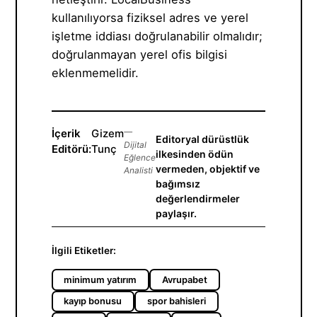
kullanılıyorsa fiziksel adres ve yerel
işletme iddiası doğrulanabilir olmalıdır;
doğrulanmayan yerel ofis bilgisi
eklenmemelidir.
İçerik
Gizem
—
Editoryal dürüstlük
Dijital
Editörü:
Tunç
ilkesinden ödün
Eğlence
vermeden, objektif ve
Analisti
bağımsız
değerlendirmeler
paylaşır.
İlgili Etiketler:
minimum yatırım
Avrupabet
kayıp bonusu
spor bahisleri