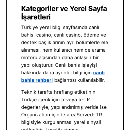
Kategoriler ve Yerel Sayfa
İşaretleri
Türkiye yerel bilgi sayfasında canlı
bahis, casino, canlı casino, ödeme ve
destek başlıklarının ayrı bölümlerle ele
alınması, hem kullanıcı hem de arama
motoru açısından daha anlaşılır bir
yapı oluşturur. Canlı bahis işleyişi
hakkında daha ayrıntılı bilgi için
canlı
bahis rehberi
bağlantısı kullanılabilir.
Teknik tarafta hreflang etiketinin
Türkçe içerik için tr veya tr-TR
değerleriyle, yapılandırılmış veride ise
Organization içinde areaServed: TR
bilgisiyle kurgulanması yerel sinyali
netleştirir. LocalBusiness